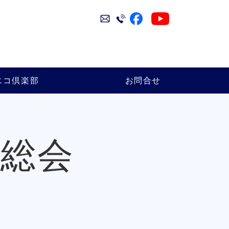
エコ倶楽部
お問合せ
森総会