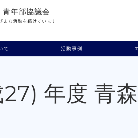
会
青年部協議会
ざまな活動を続けています
いて
活動事例
平成27) 年度 青