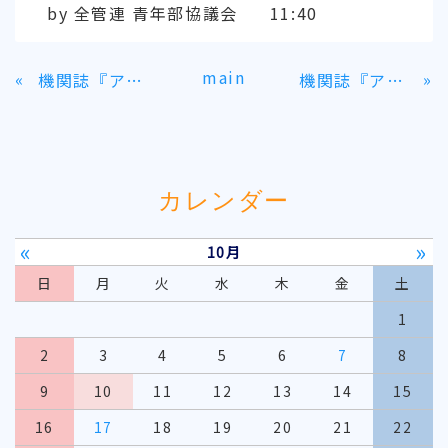
by
全管連 青年部協議会
11:40
main
«
»
機関誌『アヒルのたまご』 最新号（2016年5月12日発行 No.56）
機関誌『アヒルのたまご』 最新号（2016年10月17日発行 No.57）
カレンダー
«
»
10月
日
月
火
水
木
金
土
1
2
3
4
5
6
7
8
9
10
11
12
13
14
15
16
17
18
19
20
21
22