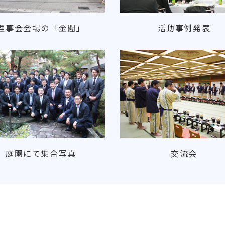
理事会会場の「金閣」
活動事例発表
庭園にて集合写真
交流会