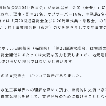
部協議会第104回理事会」が粟津温泉「金閣（寿楽）」
され、理事・監事21名、オブザーバー16名、事務局2名
項では「第20回通常総会並びに20周年式典・懇親会」の
という村上事業部会長（東京）の話を聞きまして周年事業
ホテル日航福岡（福岡県）「第22回通常総会」は審議
。総会開催にあたっては大変な労力を要しますが、地元活
し遂げるいい機会ではないかと思います。
の意見交換会」について報告がありました。
水道工事業界への理解を深めて頂き、継続的に交流でき
る貴重な機会を通して、業界発展のために繋げることとな