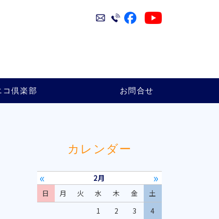
エコ倶楽部
お問合せ
カレンダー
«
»
2月
日
月
火
水
木
金
土
1
2
3
4