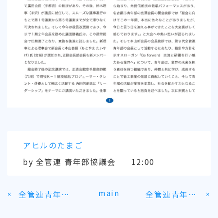
アヒルのたまご
by
全管連 青年部協議会
12:00
main
«
»
全管連青年部協議会 第29回通常総会報告
全管連青年部 2025広島水道展にブース出展