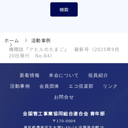
ホーム
活動事例
機関誌『アヒルのたまご』 最新号（2025年9月
20日発行 No.84）
新着情報
本会について
役員紹介
活動事例
会員団体
エコ倶楽部
リンク
お問合せ
全国管工事業協同組合連合会 青年部
〒170-0004
東京都豊島区北大塚3-30-10 全管連会館2F