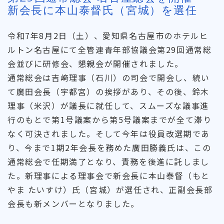
新会長に本山泰督氏（宮城）を選任
令和7年8月2日（土）、愛知県名古屋市のホテルヒ
ルトン名古屋にて全管連青年部協議会第29回通常総
会並びに研修会、懇親会が開催されました。
通常総会は吉﨑理事（石川）の司会で開会し、続い
て廣田会長（宇都宮）の挨拶があり、その後、鈴木
理事（米沢）が議長に就任して、スムーズな議事進
行のもとで第1号議案から第5号議案までが全て滞り
なく可決されました。そして今年は役員改選期であ
り、今まで1期2年会長を務めた廣田勝義氏は、この
通常総会で任期満了となり、責務を後進に託しまし
た。新理事による理事会で新会長に本山泰督（もと
やま たいすけ）氏（宮城）が選任され、正副会長部
会長も新メンバーとなりました。