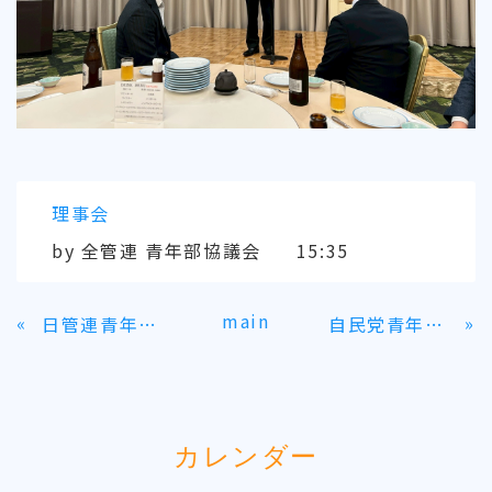
理事会
by
全管連 青年部協議会
15:35
main
«
»
日管連青年部及び全管連青年部 第5回合同部会
自民党青年局との意見交換会
カレンダー