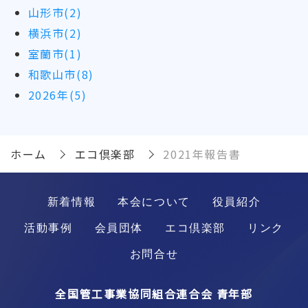
山形市(2)
横浜市(2)
室蘭市(1)
和歌山市(8)
2026年(5)
ホーム
エコ倶楽部
2021年報告書
新着情報
本会について
役員紹介
活動事例
会員団体
エコ倶楽部
リンク
お問合せ
全国管工事業協同組合連合会 青年部