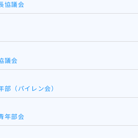
長協議会
協議会
年部（パイレン会）
青年部会