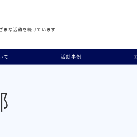
会
ざまな活動を続けています
いて
活動事例
部