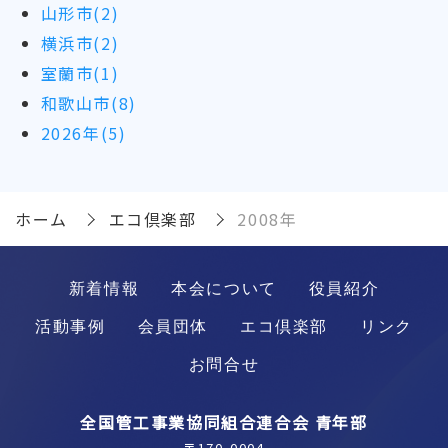
山形市(2)
横浜市(2)
室蘭市(1)
和歌山市(8)
2026年(5)
ホーム
エコ倶楽部
2008年
新着情報
本会について
役員紹介
活動事例
会員団体
エコ倶楽部
リンク
お問合せ
全国管工事業協同組合連合会 青年部
〒170-0004