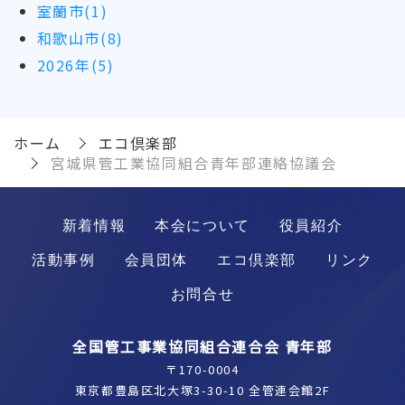
室蘭市(1)
和歌山市(8)
2026年(5)
ホーム
エコ倶楽部
宮城県管工業協同組合青年部連絡協議会
新着情報
本会について
役員紹介
活動事例
会員団体
エコ倶楽部
リンク
お問合せ
全国管工事業協同組合連合会 青年部
〒170-0004
東京都豊島区北大塚3-30-10 全管連会館2F